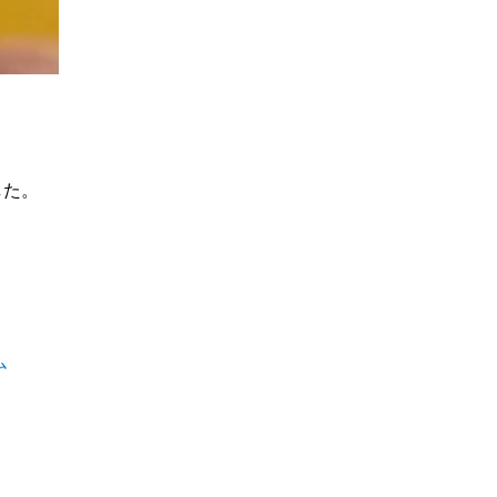
した。
ム