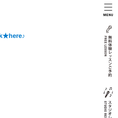
here♪