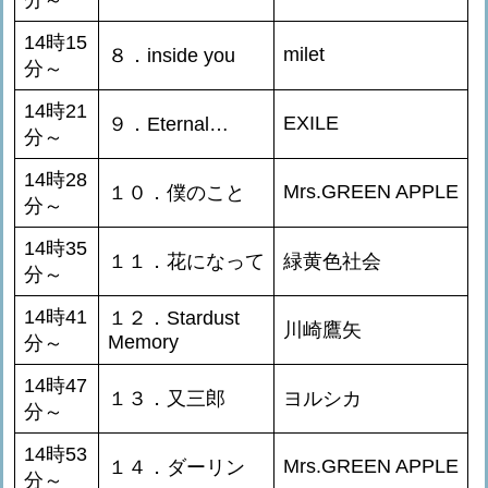
14時15
milet
８．inside you
分～
14時21
EXILE
９．Eternal…
分～
14時28
Mrs.GREEN APPLE
１０．僕のこと
分～
14時35
１１．花になって
緑黄色社会
分～
14時41
１２．Stardust
川崎鷹矢
Memory
分～
14時47
１３．又三郎
ヨルシカ
分～
14時53
Mrs.GREEN APPLE
１４．ダーリン
分～