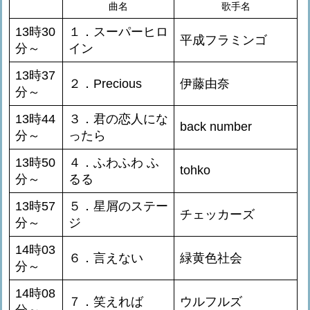
曲名
歌手名
13時30
１．スーパーヒロ
平成フラミンゴ
分～
イン
13時37
２．Precious
伊藤由奈
分～
13時44
３．君の恋人にな
back number
分～
ったら
13時50
４．ふわふわ ふ
tohko
分～
るる
13時57
５．星屑のステー
チェッカーズ
分～
ジ
14時03
６．言えない
緑黄色社会
分～
14時08
７．笑えれば
ウルフルズ
分～