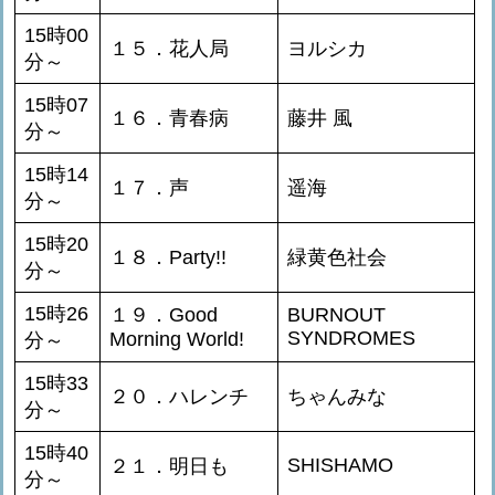
15時00
１５．花人局
ヨルシカ
分～
15時07
１６．青春病
藤井 風
分～
15時14
１７．声
遥海
分～
15時20
１８．Party!!
緑黄色社会
分～
15時26
１９．Good
BURNOUT
SYNDROMES
Morning World!
分～
15時33
２０．ハレンチ
ちゃんみな
分～
15時40
SHISHAMO
２１．明日も
分～