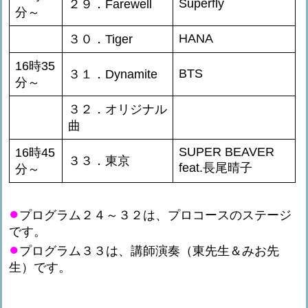
Superfly
２９．Farewell
分～
HANA
３０．Tiger
16時35
BTS
３１．Dynamite
分～
３２．オリジナル
曲
SUPER BEAVER
16時45
３３．東京
feat.長尾晴子
分～
●
プログラム２４～３２は、プロコースのステージ
です。
●
プログラム３３は、講師演奏（東先生＆みお先
生）です。