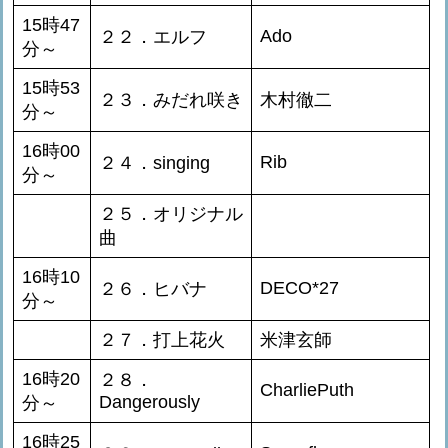
15時47
Ado
２２．エルフ
分～
15時53
２３．みだれ咲き
木村徹二
分～
16時00
Rib
２４．singing
分～
２５．オリジナル
曲
16時10
DECO*27
２６．ヒバナ
分～
２７．打上花火
米津玄師
16時20
２８．
CharliePuth
Dangerously
分～
16時25