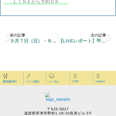
ＬＩＮＥから予約ＯＫ
前の記事
次の記事
９月７日（日）・８日（月）終日休校
【LIVEレポート】甲賀市のカフェで歌ってきました！
LINE
contact
無料体験予約
コース案内
レンタル
〒525-0027
滋賀県草津市野村1-18-10良美ビル３F