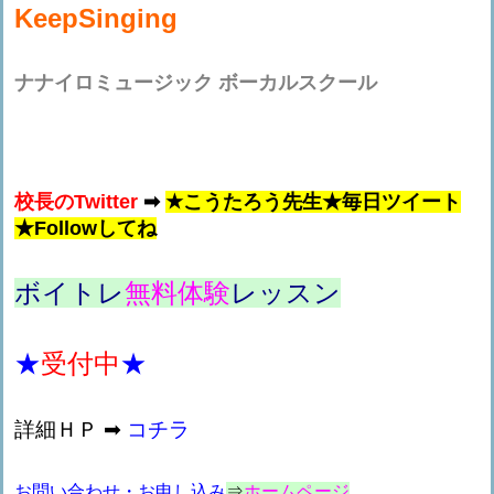
KeepSinging
ナナイロミュージック
ボーカルスクール
校長の
Twitter
➡
★こうたろう先生★毎日ツイート
★Followしてね
ボイトレ
無料体験
レッスン
★
受付中
★
詳細ＨＰ ➡
コチラ
お問い合わせ・お申し込み
⇒
ホームページ