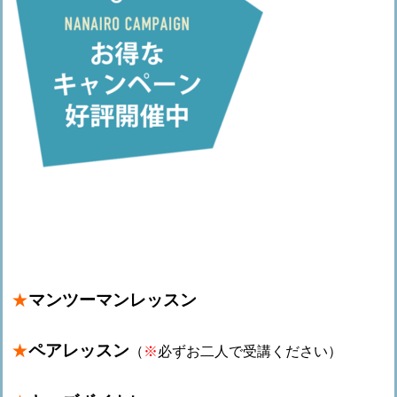
★
マンツーマンレッスン
★
ペアレッスン
（
※
必ずお二人で受講ください）