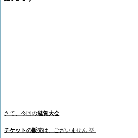
さて、今回の
滋賀大会
チケットの販売
は、ございません
💡