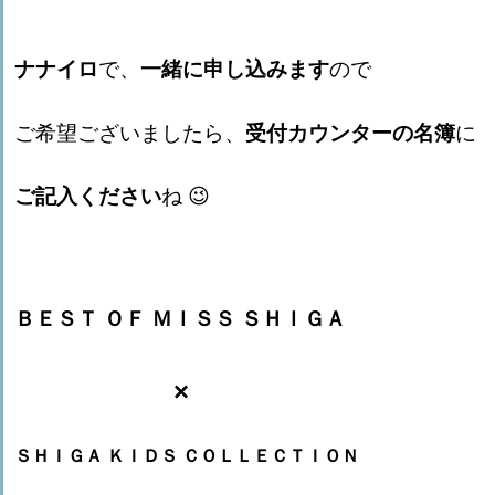
ナナイロ
で、
一緒に申し込みます
ので
ご希望ございましたら、
受付カウンターの名簿
に
ご記入ください
ね
😉
ＢＥＳＴ
ＯＦ
ＭＩＳＳ
ＳＨＩＧＡ
×
ＳＨＩＧＡ
ＫＩＤＳ
ＣＯＬＬＥＣＴＩＯＮ