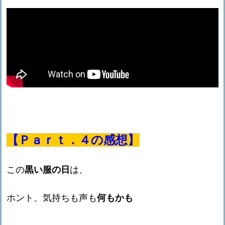
【Ｐａｒｔ．４の感想】
この
黒い服の日
は、
ホント、気持ちも声も
何もかも