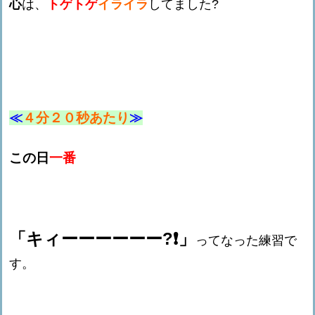
心
は、
トゲトゲ
イライラ
してました?
≪
４分２０秒あたり
≫
この日
一番
「キィーーーーーー?❗️」
ってなった練習で
す。