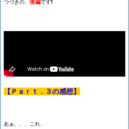
後編
つづきの、
です❗️
【Ｐａｒｔ．３の感想】
あぁ、、、これ、