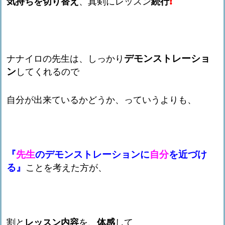
気持ちを切り替え
、真剣にレッスン
続行
❗️
デモンストレーショ
ナナイロの先生は、しっかり
ン
してくれるので
自分が出来ているかどうか、っていうよりも、
『
先生
のデモンストレーションに
自分
を近づけ
る』
ことを考えた方が、
割と
レッスン内容
を、
体感
して