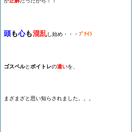
が
正解
だったから！！
頭
も
心
も
混乱
し始め・・・
ﾌﾟﾁｲﾗ
ゴスペル
と
ボイトレ
の
違い
を、
まざまざと思い知らされました。。。