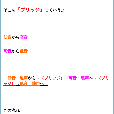
「ブリッジ」
そこを
っていうよ
低音
から
高音
高音
から
低音
→
低音・地声
から→
（ブリッジ）
→
高音・裏声
へ
→
（ブリ
ッジ）
→
低音・地声
へ
→
この流れ