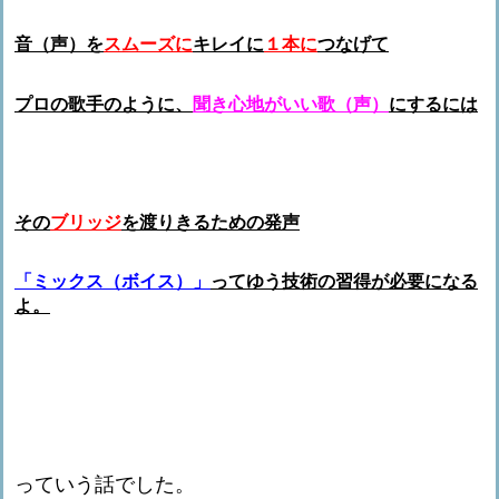
音（声）を
スムーズに
キレイに
１本に
つなげて
プロの歌手のように、
聞き心地がいい歌（声）
にするには
その
ブリッジ
を渡りきるための発声
「ミックス（ボイス）」
ってゆう技術の習得が必要になる
よ。
っていう話でした。