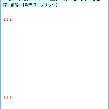
識！前編♪【喚声点・ブリッジ】
↓↓↓
↓↓↓