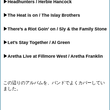
▶︎Headhunters / Herbie Hancock
▶︎The Heat is on / The Islay Brothers
▶︎There’s a Riot Goin’ on / Sly & the Family Stone
▶︎Let’s Stay Together / Al Green
▶︎Aretha Live at Fillmore West / Aretha Franklin
この辺りのアルバムを、バンドでよくカバーしてい
ました。