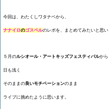
今回は、わたくしワタナベから、
ナナイロ
の
ゴスペル
のレポを、
まとめてみたいと思い
５月の
ルシオール・アートキッズフェスティバル
から
日も浅く
そのままの
良いモチベーション
のまま
ライブに挑めたように思います。