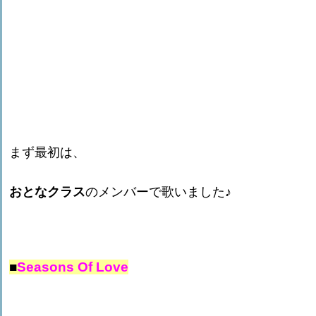
まず最初は、
おとなクラス
のメンバーで歌いました♪
■
Seasons Of Love